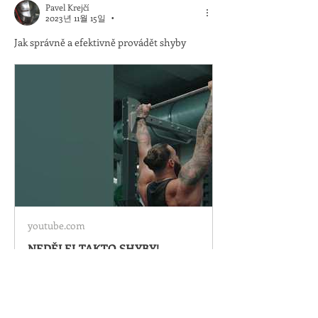
Pavel Krejčí
2023년 11월 15일
•
Jak správně a efektivně provádět shyby
youtube.com
NEDĚLEJ TAKTO SHYBY!
좋아요