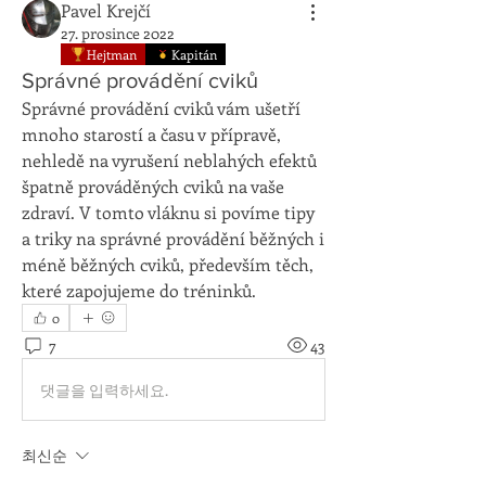
Pavel Krejčí
27. prosince 2022
Hejtman
Kapitán
Správné provádění cviků
Správné provádění cviků vám ušetří 
mnoho starostí a času v přípravě, 
nehledě na vyrušení neblahých efektů 
špatně prováděných cviků na vaše 
zdraví. V tomto vláknu si povíme tipy 
a triky na správné provádění běžných i 
méně běžných cviků, především těch, 
které zapojujeme do tréninků.
0
7
43
댓글을 입력하세요.
최신순