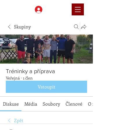
Přihlásit
Skupiny
Tréninky a příprava
Veřejná
·
1 člen
Vstoupit
Diskuse
Média
Soubory
Členové
O nás
Zpět