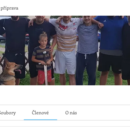
 příprava
Soubory
Členové
O nás