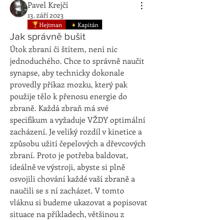
Pavel Krejčí
13. září 2023
Hejtman
Kapitán
Jak správně bušit
Útok zbraní či štítem, není nic 
jednoduchého. Chce to správně naučit 
synapse, aby technicky dokonale 
provedly příkaz mozku, který pak 
použije tělo k přenosu energie do 
zbraně. Každá zbraň má své 
specifikum a vyžaduje VŽDY optimální 
zacházení. Je veliký rozdíl v kinetice a 
způsobu užití čepelových a dřevcových 
zbraní. Proto je potřeba baldovat, 
ideálně ve výstroji, abyste si plně 
osvojili chování každé vaší zbraně a 
naučili se s ní zacházet. V tomto 
vláknu si budeme ukazovat a popisovat 
situace na příkladech, většinou z 