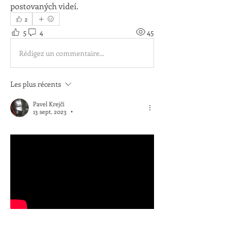
postovaných videí.
2
5
4
45
Rédigez un commentaire...
Les plus récents
Pavel Krejčí
13 sept. 2023
•
Trénink meč a štít podle Ukolova