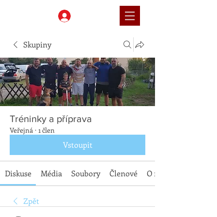
Přihlásit
Skupiny
Tréninky a příprava
Veřejná
·
1 člen
Vstoupit
Diskuse
Média
Soubory
Členové
O nás
Zpět