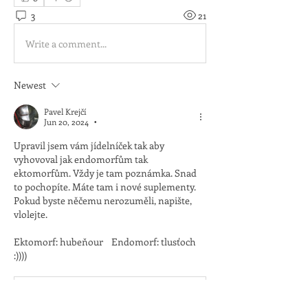
3
21
Write a comment...
Newest
Pavel Krejčí
Jun 20, 2024
•
Upravil jsem vám jídelníček tak aby 
vyhovoval jak endomorfům tak 
ektomorfům. Vždy je tam poznámka. Snad 
to pochopíte. Máte tam i nové suplementy. 
Pokud byste něčemu nerozuměli, napište, 
vlolejte.
Ektomorf: hubeňour    Endomorf: tlusťoch    
:))))
Jídelníček HMB sportovce i pro ektomorfy i endom
.pdf