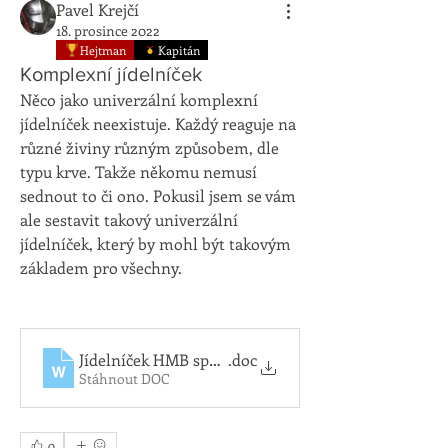
Pavel Krejčí
18. prosince 2022
Hejtman
Kapitán
Komplexní jídelníček
Něco jako univerzální komplexní 
jídelníček neexistuje. Každý reaguje na 
různé živiny různým způsobem, dle 
typu krve. Takže někomu nemusí 
sednout to či ono. Pokusil jsem se vám 
ale sestavit takový univerzální 
jídelníček, který by mohl být takovým 
základem pro všechny. 
Jídelníček HMB sportovce (1)
.doc
Stáhnout DOC
0