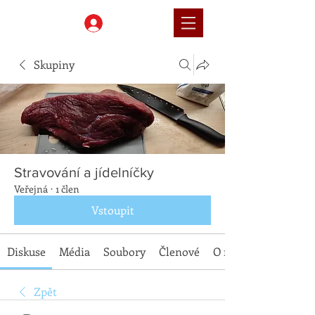
Přihlásit
Skupiny
Stravování a jídelníčky
Veřejná
·
1 člen
Vstoupit
Diskuse
Média
Soubory
Členové
O nás
Zpět