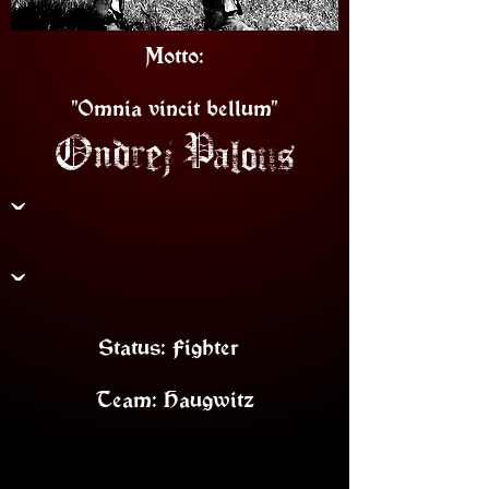
Motto:
"Omnia vincit bellum"
Ondrej Palous
ˇ
ˇ
Status: Fighter
Team: Haugwitz