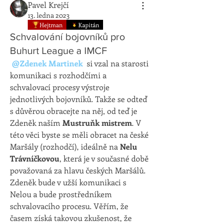
Pavel Krejčí
13. ledna 2023
Hejtman
Kapitán
Schvalování bojovníků pro
Buhurt League a IMCF
@Zdenek Martinek
 si vzal na starosti 
komunikaci s rozhodčími a 
schvalovací procesy výstroje 
jednotlivých bojovníků. Takže se odteď 
s důvěrou obracejte na něj, od teď je 
Zdeněk naším 
Mustruňk mistrem
. V 
této věci byste se měli obracet na české 
Maršály (rozhodčí), ideálně na 
Nelu 
Trávníčkovou
, která je v současné době 
považovaná za hlavu českých Maršálů. 
Zdeněk bude v užší komunikaci s 
Nelou a bude prostředníkem 
schvalovacího procesu. Věřím, že 
časem získá takovou zkušenost, že 