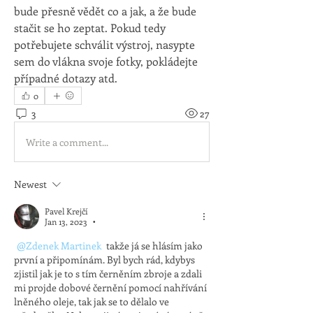
bude přesně vědět co a jak, a že bude 
stačit se ho zeptat. Pokud tedy 
potřebujete schválit výstroj, nasypte 
sem do vlákna svoje fotky, pokládejte 
případné dotazy atd.
0
3
27
Write a comment...
Newest
Pavel Krejčí
Jan 13, 2023
•
@Zdenek Martinek
 takže já se hlásím jako 
první a připomínám. Byl bych rád, kdybys 
zjistil jak je to s tím černěním zbroje a zdali 
mi projde dobové černění pomocí nahřívání 
lněného oleje, tak jak se to dělalo ve 