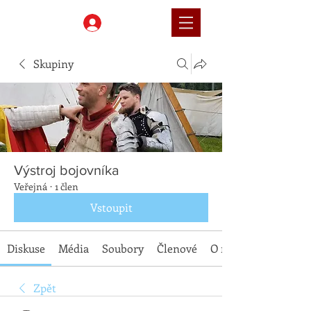
Přihlásit
Skupiny
Výstroj bojovníka
Veřejná
·
1 člen
Vstoupit
Diskuse
Média
Soubory
Členové
O nás
Zpět