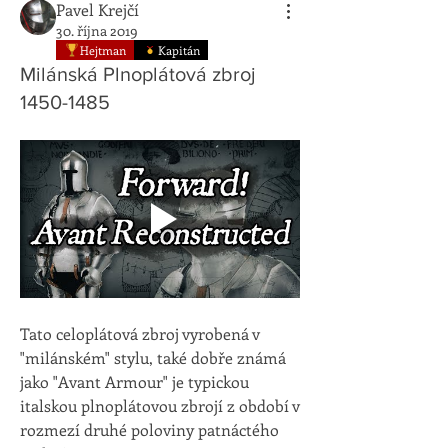
Pavel Krejčí
30. října 2019
Hejtman
Kapitán
Milánská Plnoplátová zbroj
1450-1485
Tato celoplátová zbroj vyrobená v 
"milánském" stylu, také dobře známá 
jako "Avant Armour" je typickou 
italskou plnoplátovou zbrojí z období v 
rozmezí druhé poloviny patnáctého 