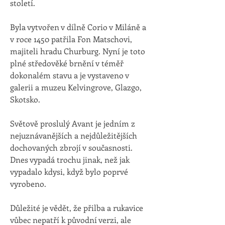
století. 
Byla vytvořen v dílně Corio v Miláně a 
v roce 1450 patřila Fon Matschovi, 
majiteli hradu Churburg. Nyní je toto 
plné středověké brnění v téměř 
dokonalém stavu a je vystaveno v 
galerii a muzeu Kelvingrove, Glazgo, 
Skotsko.
Světově proslulý Avant je jedním z 
nejuznávanějších a nejdůležitějších 
dochovaných zbrojí v současnosti. 
Dnes vypadá trochu jinak, než jak 
vypadalo kdysi, když bylo poprvé 
vyrobeno. 
Důležité je vědět, že přilba a rukavice 
vůbec nepatří k původní verzi, ale 