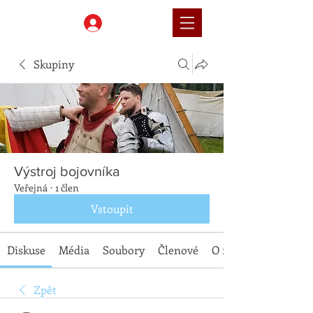
Přihlásit
Skupiny
Výstroj bojovníka
Veřejná
·
1 člen
Vstoupit
Diskuse
Média
Soubory
Členové
O nás
Zpět