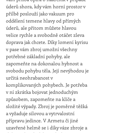
úderů shora, kdy vám horní prostor v 
přilbě poslouží jako vakuum pro 
oddělení temene hlavy od přímých 
úderů, ale přitom můžete hlavou 
velice rychle a svobodně otáčet zleva 
doprava jak chcete. Díky lomení kyrisu 
v pase vám zbroj umožní všechny 
potřebné základní pohyby, ale 
zapomeňte na dokonalou hybnost a 
svobodu pohybu těla. Její nevýhodou je 
určitá neohrabanost v 
komplikovaných pohybech. Je potřeba 
v ní zkrátka bojovat jednoduchým 
způsobem, zapomeňte na klíče a 
složité výpady. Zbroj je poměrně těžká 
a vyžaduje silovou a vytrvalostní 
přípravu jedince. V Armetu či jiné 
uzavřené helmě se i díky váze zbroje a 