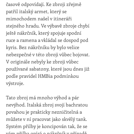
časově odpovídají. Ke zbroji zřejmě 
patřil italský armet, který se 
mimochodem našel v itineráři 
stejného hradu. Ve výbavě zbroje chybí 
ještě nákrčník, který spojuje spodní 
ruce a ramena a vkládal se dospod pod 
kyris. Bez nákrčníku by bylo velice 
nebezpečné v této zbroji vůbec bojovat. 
V originále nebyly ke zbroji vůbec 
používané sabatony, které jsou dnes již 
podle pravidel HMBia podmínkou 
výstroje.
Tato zbroj má mnoho výhod a pár 
nevýhod. Italská zbroj svojí bachratou 
povahou je prakticky nezničitelná a 
můžete v ní pracovat jako skvělý tank. 
Systém přilby je koncipován tak, že se 
vám přilba opírá o nákrčník v případě 