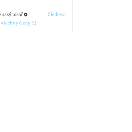
enský písař
Sledovat
 všechny členy (1)