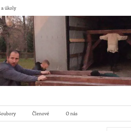
 a úkoly
Soubory
Členové
O nás