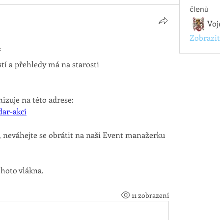
členů
Voj
Zobrazit
ř
tí a přehledy má na starosti 
Kalendář všech akcí se synchronizuje na této adrese: 
dar-akci
, neváhejte se obrátit na naší Event manažerku 
hoto vlákna.
11 zobrazení