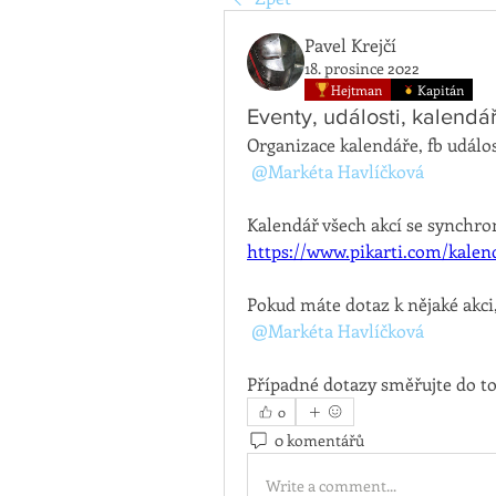
Pavel Krejčí
18. prosince 2022
Hejtman
Kapitán
Eventy, události, kalendá
Organizace kalendáře, fb událos
@Markéta Havlíčková
https://www.pikarti.com/kalen
Pokud máte dotaz k nějaké akci
@Markéta Havlíčková
Případné dotazy směřujte do to
0
0 komentářů
Write a comment...