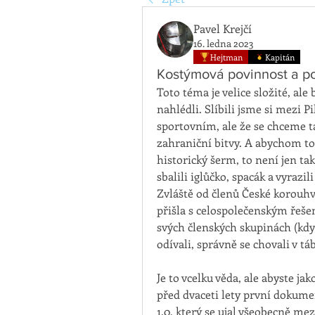
Pavel Krejčí
16. ledna 2023
Hejtman
Kapitán
Kostýmová povinnost a p
Toto téma je velice složité, ale
nahlédli. Slíbili jsme si mezi 
sportovním, ale že se chceme ta
zahraniční bitvy. A abychom to
historický šerm, to není jen ta
sbalili iglůčko, spacák a vyrazi
Zvláště od členů České korouhve,
přišla s celospolečenským řešen
svých členských skupinách (když 
odívali, správně se chovali v táb
Je to vcelku věda, ale abyste jak
před dvaceti lety první dokum
1.0, který se ujal všeobecně me