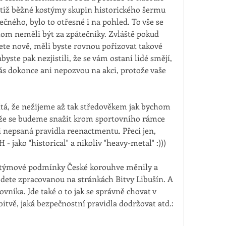
totiž běžné kostýmy skupin historického šermu 
ečného, bylo to otřesné i na pohled. To vše se 
om neměli být za zpátečníky. Zvláště pokud 
jete nově, měli byste rovnou pořizovat takové 
byste pak nezjistili, že se vám ostaní lidé smějí, 
ás dokonce ani nepozvou na akci, protože vaše 
á, že nežijeme až tak středověkem jak bychom 
i, že se budeme snažit krom sportovního rámce 
i nepsaná pravidla reenactmentu. Přeci jen, 
 jako "historical" a nikoliv "heavy-metal" :)))
 kostýmové podmínky České korouhve měnily a 
jdete zpracovanou na stránkách Bitvy Libušín. A 
ovníka. Jde také o to jak se správně chovat v 
bitvě, jaká bezpečnostní pravidla dodržovat atd.: