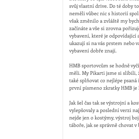
svůj vlastní drive. Do té doby 
neměli vůbec nic s historií spol
však změnilo a zvláště my bych
začínáte a vše si zrovna pořizu
vybavení, které je odpovídající a
ukazují si na vás prstem nebo v
vybavení dobře znají. 
HMB sportovcům se hodně vyčít
měli. My Pikarti jsme si slíbil
také splňovat co nejlépe psaná 
první písmeno zkratky HMB je H -
Jak šel čas tak se výstrojní a
vylepšovaly a poslední verzi na
nejde jen o kostýmy, výstroj boj
táboře, jak se správně chovat v 