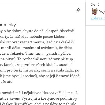
členů
Voj
Zobrazit
odmínky
 bylo by dobré abyste do něj alespoň částečně 
Pikarty, že náš klub nebude pouze klubem 
ké věnovat reenactmentu, jezdit na české či 
 mohli dělat, musíme si uvědomit, že dělat 
k, že si řeknete: "hmmmm... parádní přilba, 
li na bitvu". To rozhodně není zdravý přístup. 
 která jako první ze všech klubů a asociací 
ím pro český historický šerm a začala žádat po 
jsme bývali asociací), aby se její členové řádně 
oře atd. 
o nováčci měli nějaká vodítka, vytvořili jsme již 
ent s názvem Výstrojní a kostýmové podmínky 
zi českou šermířskou obcí a posléze to nabralo 