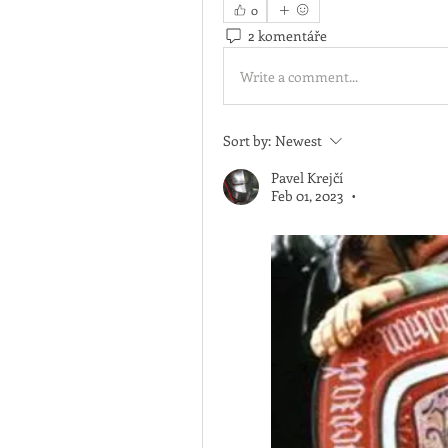
0
2 komentáře
Write a comment...
Sort by:
Newest
Pavel Krejčí
Feb 01, 2023
•