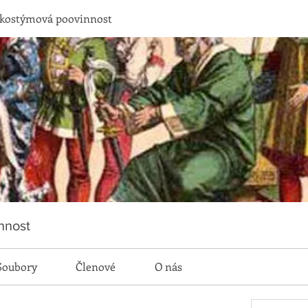
 kostýmová poovinnost
nnost
Soubory
Členové
O nás