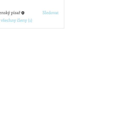
enský písař
Sledovat
 všechny členy (1)