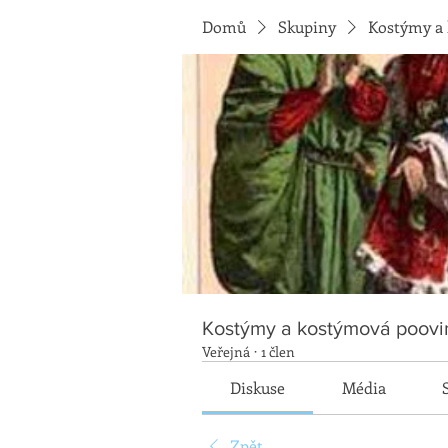
Domů
Skupiny
Kostýmy a
Kostýmy a kostýmová poovi
Veřejná
·
1 člen
Diskuse
Média
Zpět