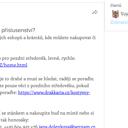
členů
Voj
Zobrazit
příslusenství?
ých eshopů a krámků, kde můžete nakupovat či 
Na doplňky, spony, ideální shop pro pozdní středověk, levně, rychle: 
CZ/home.html
je to drahé a musí se hledat, raději se poraďte. 
te pouze věci z pozdního středověku, pokud 
poraďte: 
https://www.drakkaria.cz/kostymy-
í se stánkem a nakoupíte buď na místě nebo si 
 tak honosáky:
, +420 604 922 476 
jana.dolenkova@seznam.cz