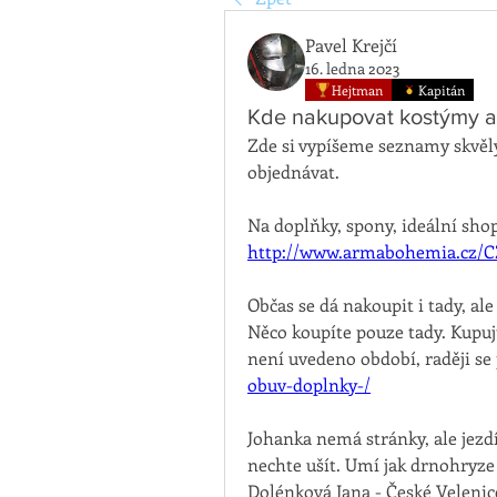
Pavel Krejčí
16. ledna 2023
Hejtman
Kapitán
Kde nakupovat kostýmy a 
Zde si vypíšeme seznamy skvěl
objednávat.
http://www.armabohemia.cz/
Občas se dá nakoupit i tady, ale 
Něco koupíte pouze tady. Kupuj
není uvedeno období, raději se 
obuv-doplnky-/
Johanka nemá stránky, ale jezd
nechte ušít. Umí jak drnohryze
Dolénková Jana - České Velenice