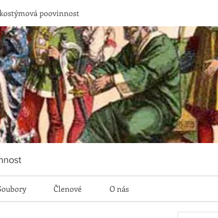
 kostýmová poovinnost
nnost
Soubory
Členové
O nás