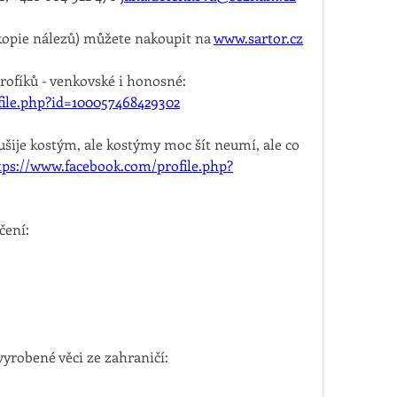
(kopie nálezů) můžete nakoupit na 
www.sartor.cz
Móda minulosti - kostýmy od profíků - venkovské i honosné: 
file.php?id=100057468429302
tps://www.facebook.com/profile.php?
čení:
vyrobené věci ze zahraničí: