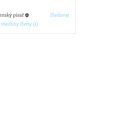
enský písař
Sledovat
 všechny členy (1)