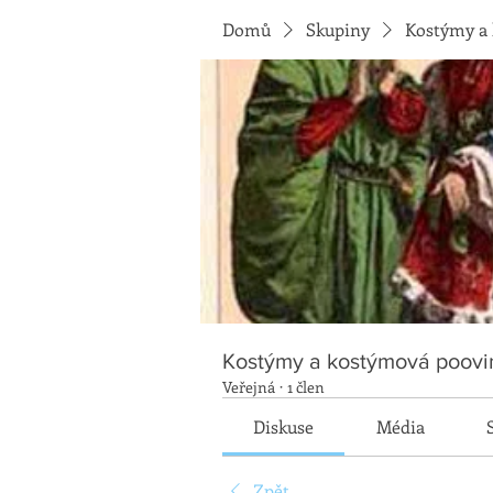
Domů
Skupiny
Kostýmy a
Kostýmy a kostýmová poovi
Veřejná
·
1 člen
Diskuse
Média
Zpět