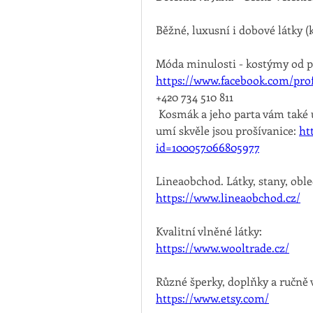
Běžné, luxusní i dobové látky 
https://www.facebook.com/pro
+420 734 510 811
 Kosmák a jeho parta vám také ušije kostým, ale kostýmy moc šít neumí, ale co 
umí skvěle jsou prošívanice: 
ht
id=100057066805977
Lineaobchod. Látky, stany, oble
https://www.lineaobchod.cz/
Kvalitní vlněné látky:
https://www.wooltrade.cz/
Různé šperky, doplňky a ručně 
https://www.etsy.com/