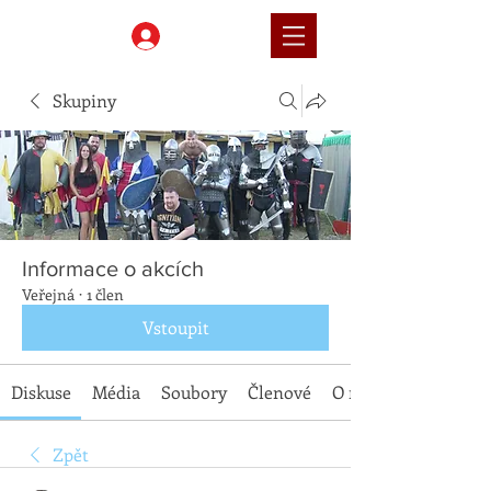
Přihlásit
Skupiny
Informace o akcích
Veřejná
·
1 člen
Vstoupit
Diskuse
Média
Soubory
Členové
O nás
Zpět