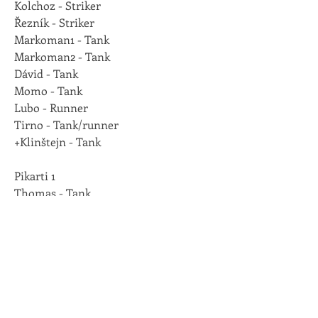
Kolchoz - Striker
Řezník - Striker
Markoman1 - Tank
Markoman2 - Tank
Dávid - Tank
Momo - Tank
Lubo - Runner
Tirno - Tank/runner
+Klinštejn - Tank
Pikarti 1
Thomas - Tank
Zdenda - Tank LR
Michal - Tank
Franta - Tank
Dennis - Runner
Venca - Striker
Strnad - Runner
Nicolas - Striker/runner