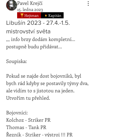
Pavel Krejčí
15. ledna 2023
Hejtman
Kapitán
Libušín 2023 - 27.4.-1.5.
mistrovství světa
,,, info brzy dodám kompletní... 
postupně budu přidávat...
Soupiska:
Pokud se najde dost bojovníků, byl 
bych rád kdyby se postavily týmy dva, 
ale vidím to s jistotou na jeden. 
Utvořím tu přehled.
Bojovníci:
Kolchoz - Striker PR
Thomas - Tank PR
Řezník - Striker - výstroj !!! PR