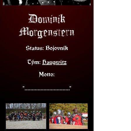
Dominik
Morgenstern
Status: Bojovník
Tým:
Haugwitz
Motto:
"..............................."