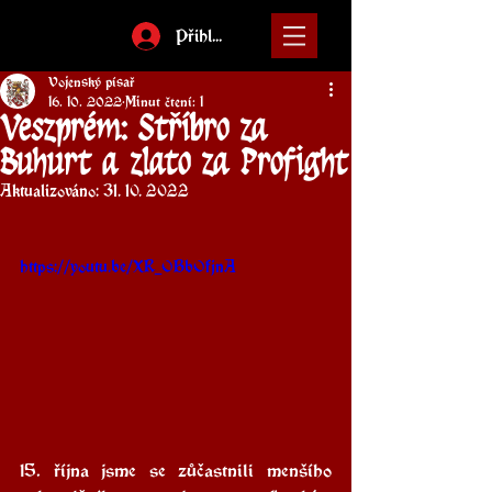
Přihlásit
Vojenský písař
16. 10. 2022
Minut čtení: 1
Veszprém: Stříbro za
Buhurt a zlato za Profight
Aktualizováno:
31. 10. 2022
https://youtu.be/XR_OBbOfjnA
15. října jsme se zůčastnili menšího 