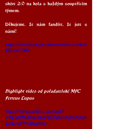
skóre 2:0 na kola s každým soupeřícím 
týmem. 
Děkujeme, že nám fandíte, že jste s 
námi!
https://www.facebook.com/vehir/videos/8400
87210671356
Highlight video od pořadatelské MFC 
Ferreus Lupus
https://www.youtube.com/watch?
v=FZJgGNbd3Ao&list=PL3z60h7sRwNeXyb
T2ItOnRJ9Ol8czr5Ah