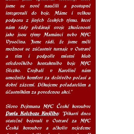
jsme se nově naučili a postupně 
integrovali do boje. Máme i velkou 
podporu z jiných českých týmu, které 
nám rády předávají svoje zkušenosti 
jako jsou týmy Mamánci nebo MFC 
Vysočina. Jsme rádi, že jsme měli 
možnost se zúčastnit turnaje v Ostravě 
a tím i podpořit místní klub 
středověkého kontaktního boje MFC 
Slezko. Trojhalí v Karolíně nám 
umožnilo komfort za deštivého počasí a 
dobré zázemí. Děkujeme pořadatelům a 
účastníkům za povedenou akci."
Slovo Hejtmana MFC České korouhve 
Pavla Kolchoze Krejčího
: "Pikarti dnes 
statečně bojovali v Ostravě za MFC 
Česká korouhev a ačkoliv nejedeme 