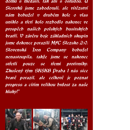
domů s medailí, tak ani s ostudou. U 
Sierotků jsme zabodovali, ale vítězství 
nám bohužel v druhém kole o vlas 
uniklo a třetí kolo rozhodlo nakonec ve 
prospěch našich polských husitských 
bratří. V závěru boje základních skupin 
jsme dokonce porazili MFC Slezsko 2:0. 
Slovenská Iron Company bohužel 
nenastoupila, takže jsme se nakonec 
střetli pouze se třemi protivníky. 
Zkušený tým SKSKB Praha 1 nás sice 
hravě porazil, ale celkově je poznat 
progress a cítím velikou hrdost za naše 
kluky!"