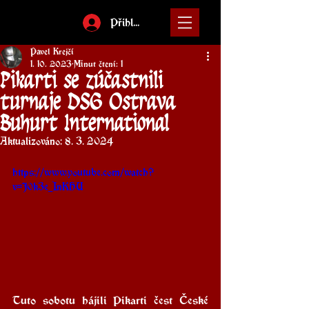
Přihlásit
Pavel Krejčí
1. 10. 2023
Minut čtení: 1
Pikarti se zúčastnili
turnaje DSG Ostrava
Buhurt International
Aktualizováno:
8. 3. 2024
https://www.youtube.com/watch?
v=J0k3e_InKHU
Tuto sobotu hájili Pikarti čest České 