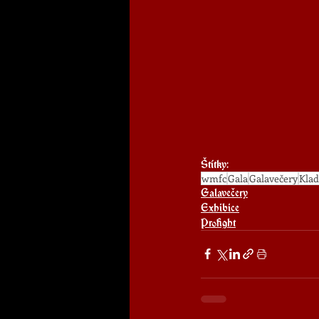
Štítky:
wmfc
Gala
Galavečery
Kla
Galavečery
Exhibice
Profight