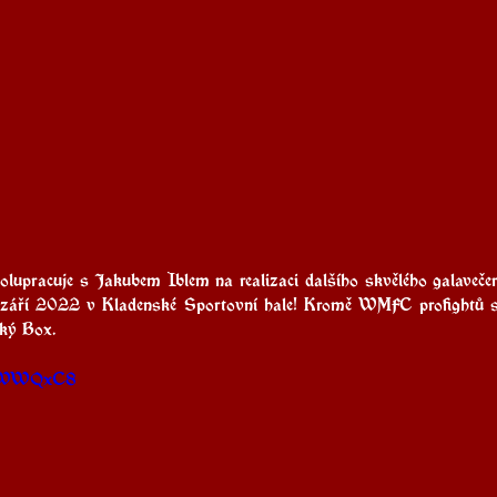
upracuje s Jakubem Iblem na realizaci dalšího skvělého galavečer
 září 2022 v Kladenské Sportovní hale! Kromě WMFC profightů se 
ký Box. 
Kk1WWQxC8