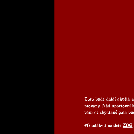
Toto bude další skvělá s
provazy. Náš sportovní k
vám se chystané gala bude
FB událost najdete 
ZDE
.