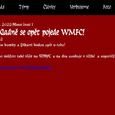
nás
Týmy
Články
Verbujeme
Foto
8. 2022
Minut čtení: 1
Kladně se opět pojede WMFC!
22
ou bomby a Pikarti budou opět u toho! 
můžete také těšit na WMFC a na dva souboje v těžké  a supertěž
.com/watch?v=fCyPDq2oNSE