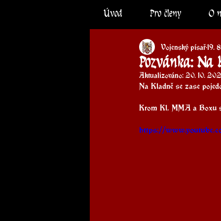
Úvod
Pro členy
O 
Vojenský písař
19. 
Pozvánka: Na 
Aktualizováno:
20. 10. 20
Na Kladně se zase pojed
Krom K1, MMA a Boxu se 
https://www.youtube