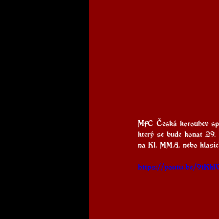
MFC Česká korouhev spol
který se bude konat 29.
na K1, MMA, nebo klasic
https://youtu.be/9t