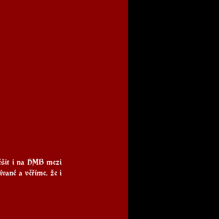
ěšit i na HMB mezi 
ané a věříme, že i 