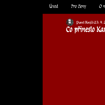
Úvod
Pro členy
O 
Pavel Krejčí
23. 9.
Co přineslo Ka