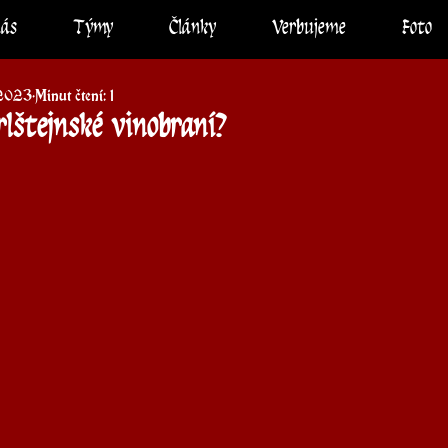
nás
Týmy
Články
Verbujeme
Foto
 2023
Minut čtení: 1
rlštejnské vinobraní?