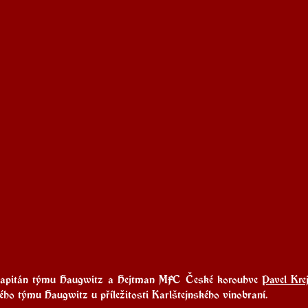
Kapitán týmu 
Haugwitz
 a Hejtman 
MFC České korouhv
e 
Pavel Krej
ého týmu Haugwitz u příležitosti Karlštejnského vinobraní.