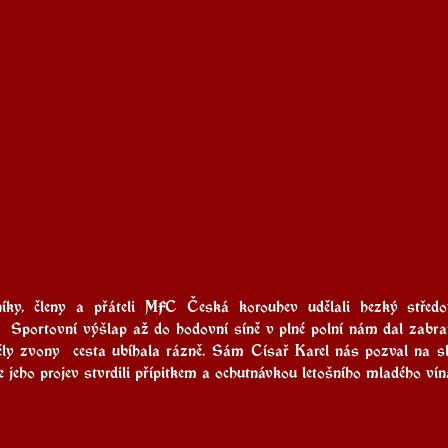
ky, členy a přáteli 
MFC Česká korouhev
 udělali hezký střed
  Sportovní výšlap až do hodovní síně v plné polní nám dal zabra
ly zvony  cesta ubíhala rázně. Sám Císař Karel nás pozval na sla
 jeho projev stvrdili přípitkem a ochutnávkou letošního mladého vín