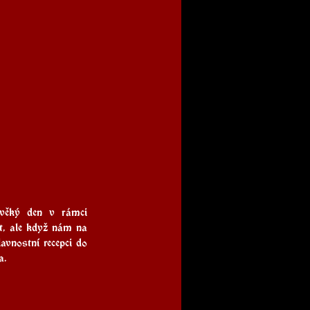
ověký den v rámci 
t, ale když nám na 
vnostní recepci do 
a.