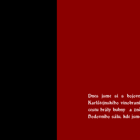
Dnes jsme si s bojovní
Karlštejnského vinobraní
cestu hrály bubny  a zně
Hodovního sálu, kde jsme