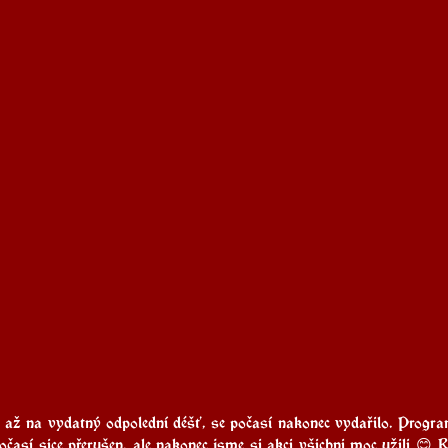
 až na vydatný odpolední déšť, se počasí nakonec vydařilo. Progra
očasí sice přerušen, ale nakonec jsme si akci všichni moc užili 😊 R