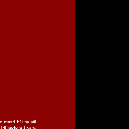
m musel být na půl 
ádi bychom i touto 