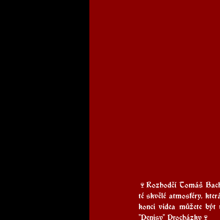
🍷Rozhodčí Tomáš Bachr
té skvělé atmosféry, kte
konci videa můžete být 
"Denisy" Procházky🍷