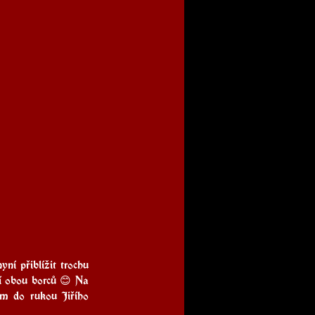
 přiblížit trochu 
í obou borců 😊 Na 
m do rukou Jiřího 