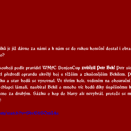
ků je již dávno za námi a k nám se do rukou konečně dostal i obra
lo? 
 souboji podle pravidel WMFC DonjonCup 
zvítězil Petr Bek!
 Petr si
ael předvedl opravdu skvělý boj s těžším a zkušenějším Bekilem. 
jku a stav bodů se vyrovnal. Ve třetím kole, vedeném na obouruční s
chlapci lámali, nasbíral Bekil o mnoho víc bodů díky úspěšnému kl
leno za druhým. Sázku o kop do hlavy ale nevyhrál, protože se mu

.com/watch?v=SbeE6SOmI4s