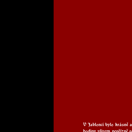
V Jablonci bylo krásně a
hodiny vlivem nepřízně p