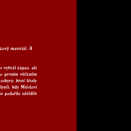
zový materiál. A 
ce vyhrál zápas, ale 
Po prvním vítězném 
ekyry, které létaly 
ynči, kdy Mišelovi 
 podařilo uštědřit 