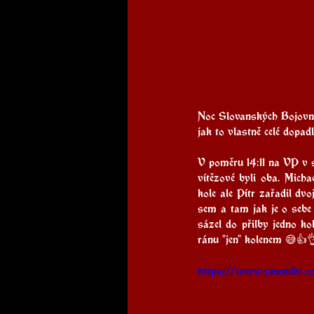
Noc Slovanských Bojovní
jak to vlastně celé dopad
V poměru 14:11 na VP v
vítězové byli oba. Mich
kole ale Pítr zařadil dvo
sem a tam jak je o sebe 
sázel do přilby jedno ko
ránu "jen" kolenem 😅👍
https://www.youtube