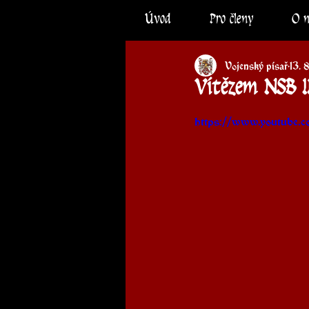
Úvod
Pro členy
O 
Vojenský písař
13. 
Vítězem NSB II
https://www.youtube