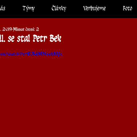
nás
Týmy
Články
Verbujeme
Foto
8. 2019
Minut čtení: 2
I. se stal Petr Bek
.com/watch?v=RA4MNoxbKYc