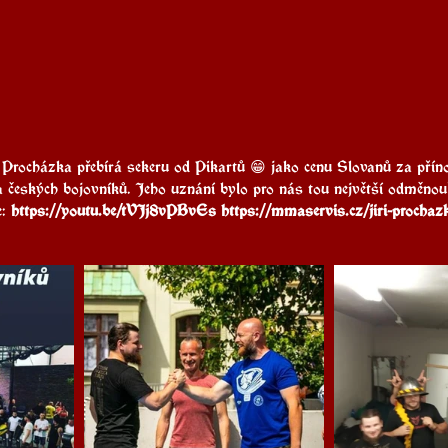
a" Procházka přebírá sekeru od Pikartů 😁 jako cenu Slovanů za pří
 českých bojovníků. Jeho uznání bylo pro nás tou největší odměnou
: 
https://youtu.be/tVJj8vPBvEs
https://mmaservis.cz/jiri-prochaz