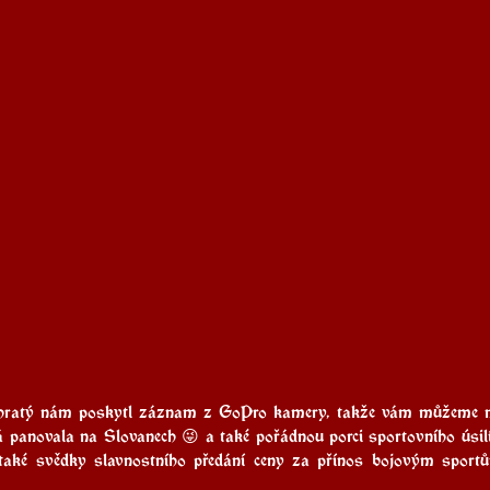
atý nám poskytl záznam z GoPro kamery, takže vám můžeme nyní
rá panovala na Slovanech 😜 a také pořádnou porci sportovního úsil
také svědky slavnostního předání ceny za přínos bojovým sportů