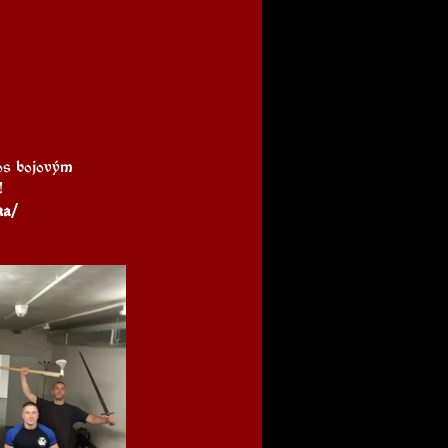
nos bojovým 
!
ka/