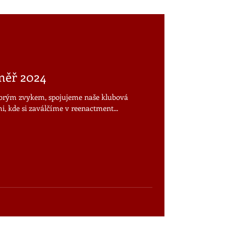
měř 2024
dobrým zvykem, spojujeme naše klubová
i, kde si zaválčíme v reenactment...