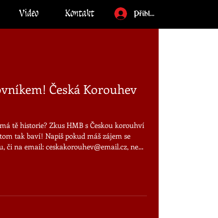
Video
Kontakt
Přihlásit
ovníkem! Česká Korouhev
jímá tě historie? Zkus HMB s Českou korouhví
na tom tak baví! Napiš pokud máš zájem se
u, či na email: ceskakorouhev@email.cz, nebo
 724 868 478.