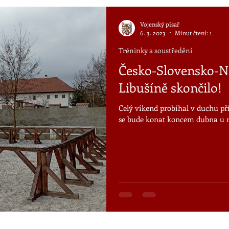
Vojenský písař
6. 3. 2023
Minut čtení: 1
Tréninky a soustředění
Česko-Slovensko-N
Libušíně skončilo!
Celý víkend probíhal v duchu př
se bude konat koncem dubna u ná