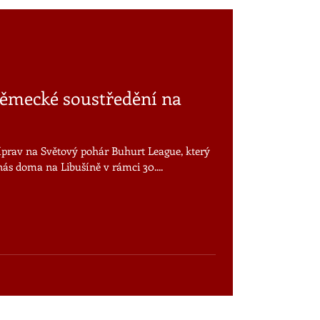
ěmecké soustředění na
íprav na Světový pohár Buhurt League, který
s doma na Libušíně v rámci 30....