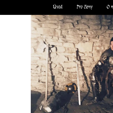
Úvod
Pro členy
O 