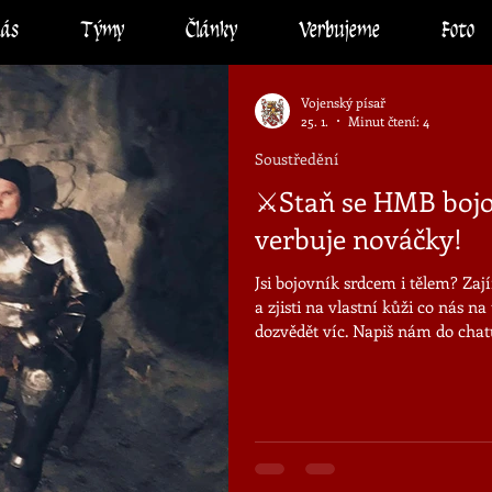
nás
Týmy
Články
Verbujeme
Foto
Vojenský písař
25. 1.
Minut čtení: 4
Soustředění
⚔️Staň se HMB boj
verbuje nováčky!
Jsi bojovník srdcem i tělem? Za
a zjisti na vlastní kůži co nás 
dozvědět víc. Napiš nám do chat
nás kontaktuj rovnou na tel +420