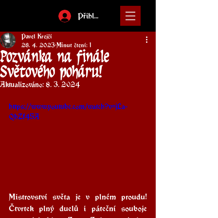
Přihlásit
Pavel Krejčí
28. 4. 2023
Minut čtení: 1
Pozvánka na finále
Světového poháru!
Aktualizováno:
8. 3. 2024
https://www.youtube.com/watch?v=jLa-
QhZf45A
Mistrovství světa je v plném proudu! 
Čtvrtek plný duelů i páteční souboje 