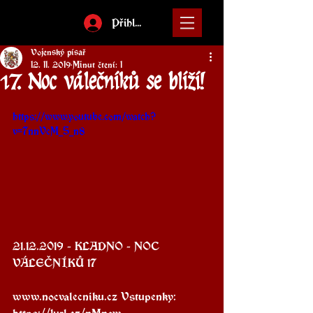
Přihlásit
Vojenský písař
12. 11. 2019
Minut čtení: 1
17. Noc válečníků se blíží!
https://www.youtube.com/watch?
v=7nnVcM_5_n8
21.12.2019 - KLADNO - NOC 
VÁLEČNÍKŮ 17
www.nocvalecniku.cz Vstupenky: 
https://1url.cz/nMnaw