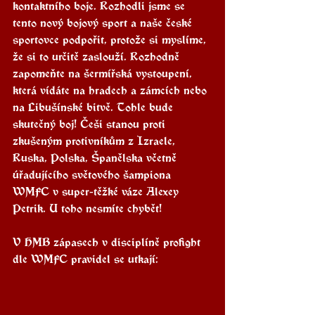
kontaktního boje. Rozhodli jsme se 
tento nový bojový sport a naše české 
sportovce podpořit, protože si myslíme, 
že si to určitě zaslouží. Rozhodně 
zapomeňte na šermířská vystoupení, 
která vídáte na hradech a zámcích nebo 
na Libušínské bitvě. Tohle bude 
skutečný boj! Češi stanou proti 
zkušeným protivníkům z Izraele, 
Ruska, Polska, Španělska včetně 
úřadujícího světového šampiona 
WMFC v super-těžké váze Alexey 
Petrik. U toho nesmíte chybět!
V HMB zápasech v disciplíně profight 
dle WMFC pravidel se utkají: