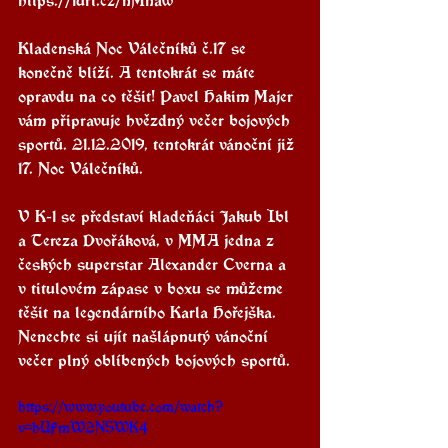
Kladenská Noc Válečníků č.17 se 
konečně blíží. A tentokrát se máte 
opravdu na co těšit! Pavel Hakim Majer 
vám připravuje hvězdný večer bojových 
sportů. 21.12.2019, tentokrát vánoční již 
17. Noc Válečníků.
V K-1 se představí kladeňáci Jakub Ibl 
a Tereza Dvořáková, v MMA jedna z 
českých superstar Alexander Cverna a 
v titulovém zápase v boxu se můžeme 
těšit na legendárního Karla Hořejška. 
Nenechte si ujít našlápnutý vánoční 
večer plný oblíbených bojových sportů.
https://www.youtube.com/watch?
v=hUFmW2N5WK4