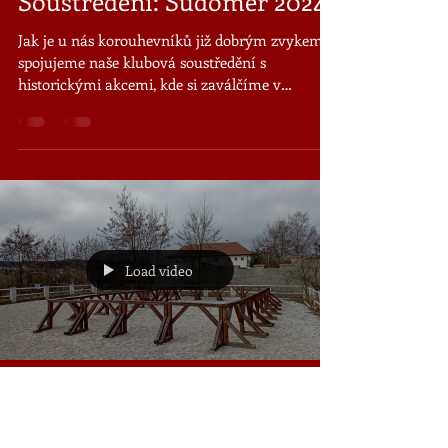
Soustředění: Sudoměř 2024
Jak je u nás korouhevníků již dobrým zvykem,
spojujeme naše klubová soustředění s
historickými akcemi, kde si zaválčíme v
reenactment...
Load video
Vojenský písař
6. 3. 2023
Minut čtení: 1