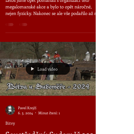
Letos jsme opět pomáhali s organizací této
megalomanské akce a bylo to opět náročné,
nejen fyzicky. Nakonec se ale vše podařilo až na
pár...
Load video
Pavel Krejčí
6. 5. 2024
Minut čtení: 1
Bitvy