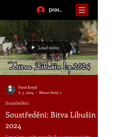
Přihlásit
Load video
Pavel Krejčí
6. 5. 2024
Minut čtení: 1
Soustředění
Soustředění: Bitva Libušín
2024