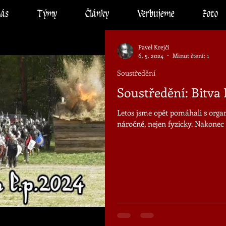
nás
Týmy
Články
Verbujeme
Foto
Pavel Krejčí
6. 5. 2024
Minut čtení: 1
Soustředění
Soustředění: Bitva 
Letos jsme opět pomáhali s orga
náročné, nejen fyzicky. Nakonec s