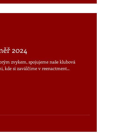
měř 2024
dobrým zvykem, spojujeme naše klubová
i, kde si zaválčíme v reenactment...